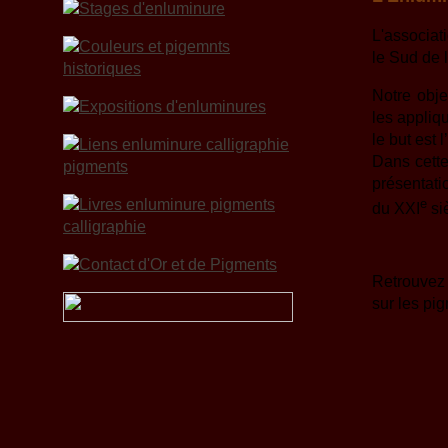
L'associat
le Sud de 
Notre obje
les appliqu
le but est 
Dans cette
présentatio
e
du XXI
siè
Retrouvez 
sur les pi