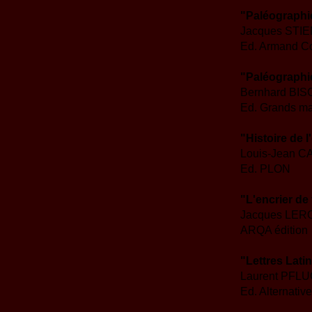
"Paléographi
Jacques STI
Ed. Armand Co
"Paléographie
Bernhard BI
Ed. Grands ma
"Histoire de l
Louis-Jean 
Ed. PLON
"L'encrier de
Jacques LER
ARQA édition
"Lettres Lati
Laurent PFL
Ed. Alternativ