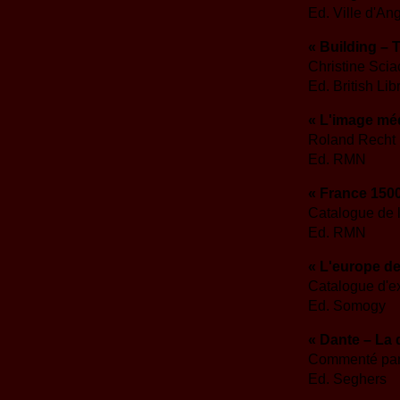
Ed. Ville d'An
« Building – 
Christine Scia
Ed. British Lib
« L'image méd
Roland Recht
Ed. RMN
« France 150
Catalogue de l
Ed. RMN
« L'europe de
Catalogue d'ex
Ed. Somogy
« Dante – La 
Commenté par
Ed. Seghers