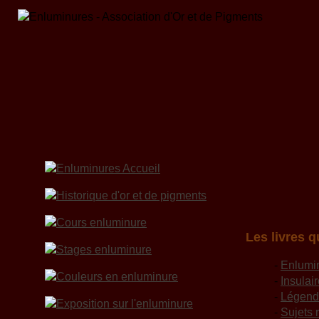
Les livres 
-
Enlumi
-
Insulai
-
Légend
-
Sujets 