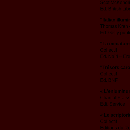
Scot McKendr
Ed. British Lib
"Italian illu
Thomas Kren –
Ed. Getty publ
"La miniatur
Collectif
Ed. Naïri – Er
"Trésors caro
Collectif
Ed. BNF
« L'enluminure
Chantal Fraïs
Edi. Service
« Le scriptor
Collectif
Editions du R