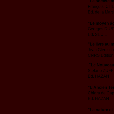
"La société m
François ICH
Ed. de la Mart
"Le moyen â
Georges DUB
Ed. SEUIL
"Le livre au 
Jean Gleniss
CNRS Edition
"Le Nouveau
Stefano ZUFF
Ed. HAZAN
"L'Ancien Te
Chiara de Ca
Ed. HAZAN
"La nature e