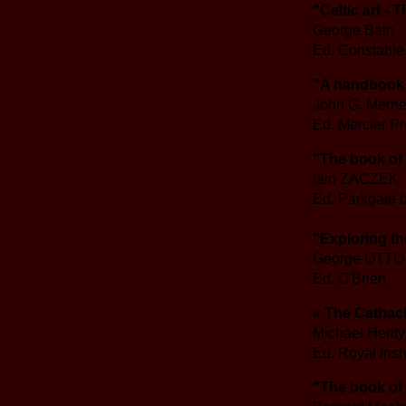
"Celtic art -
George Bain
Ed. Constabl
"A handbook 
John G. Mern
Ed. Mercier P
"The book of 
Iain ZACZEK
Ed. Parkgate 
"Exploring th
George OTTO
Ed. O'Brien
« The Cathac
Michael Herit
Ed. Royal iri
"The book of 