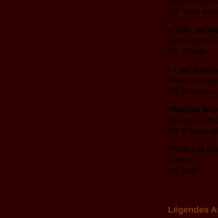
Bernard Meeh
Ed. Town houz
« The Lindisf
Janet Backho
Ed. Phaïdon
« L'art médiév
Peter Harbiso
Ed. Zodiaque
"Painted laby
Michelle P. B
Ed. British Lib
"Celtes et Sc
Collectif
Ed. RMN
Légendes Ar