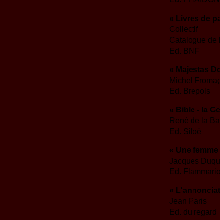
« Livres de pa
Collectif
Catalogue de 
Ed. BNF
« Majestas Do
Michel Froma
Ed. Brepols
« Bible - la G
René de la Ba
Ed. Siloë
« Une femme
Jacques Duq
Ed. Flammari
« L'annonciat
Jean Paris
Ed. du regard