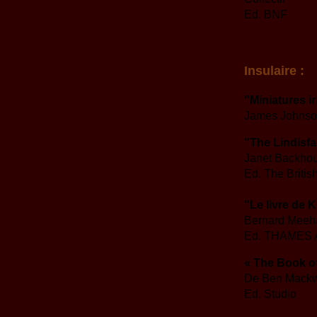
Ed. BNF
Insulaire :
"Miniatures i
James Johns
"The Lindisf
Janet Backho
Ed. The British
"Le livre de K
Bernard Meeh
Ed. THAMES
« The Book of
De Ben Mackw
Ed. Studio