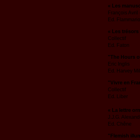
« Les manuscr
François Avril
Ed. Flammari
« Les trésors
Collectif
Ed. Faton
"The Hours o
Eric Inglis
Ed. Harvey Mil
"Vivre en Fr
Collectif
Ed. Liber
« La lettre or
J.J.G. Alexand
Ed. Chêne
"Flemish illu