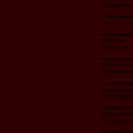
Catalogue de 
"The world of 
Michelle P. Br
« Les images 
Jean Wirth
Librairie Droz
« Les dragon
Patrick Absal
Gallimard déc
« L'imagier d
Colette Duma
Ed. du Patrim
« Bestiary – 
Richard Barbe
Ed. Boydell et
« Nouveau Li