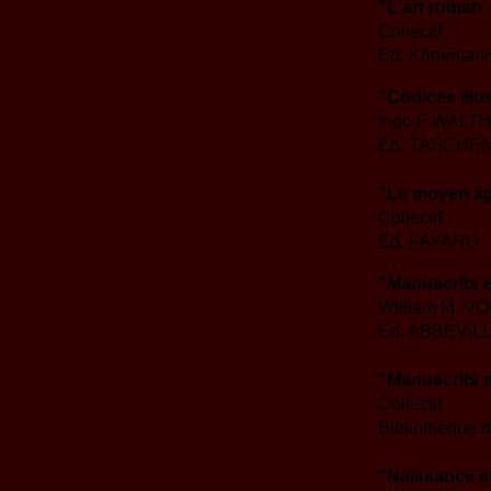
"L'art roman -
Collectif
Ed. Köneman
"Codices illu
Ingo F WALTH
Ed. TASCHE
"Le moyen âg
Collectif
Ed. FAYARD
"Manuscrits 
William M. V
Ed. ABBEVIL
"Manuscrits m
Collectif
Bibliothèque d
"Naissance e