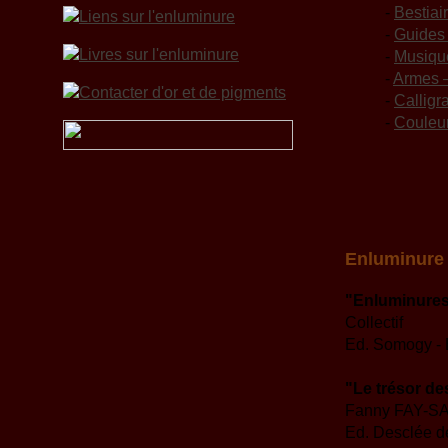
-
Bestiai
-
Guides 
-
Musiqu
-
Armes 
-
Calligr
-
Couleu
Enluminure 
"Enluminures
Collectif
Ed. Somogy - E
"Le trésor de
Fanny FAY-S
Ed. Desclée d