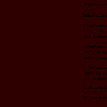
"Trésors de l
Collectif
Bibliothèque 
"Les très ric
Jean DUFOU
Ed. Bibilothèq
"Les très ric
Raymond CA
Ed. La renaiss
"L'enluminur
François AVR
Ed. Bibliothèq
"L'art au temp
Collectif
Réunion des 