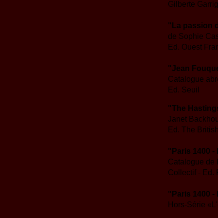
Gilberte Garri
"La passion 
de Sophie Ca
Ed. Ouest Fra
"Jean Fouquet
Catalogue abré
Ed. Seuil
"The Hasting
Janet Backho
Ed. The Britis
"Paris 1400 -
Catalogue de l
Collectif - Ed
"Paris 1400 -
Hors-Série «L'