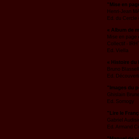
"Mise en page
Henri-Jean M
Ed. du Cercle 
« Album de ma
Mise en page e
Collectif - IRH
Ed. Viella
« Histoire du l
Bruno Blassel
Ed. Découvert
"Images du po
Ghislain Brune
Ed. Somogy
"Lire le Fran
Gabriel Audis
Ed. Armand Co
"Manuel de p