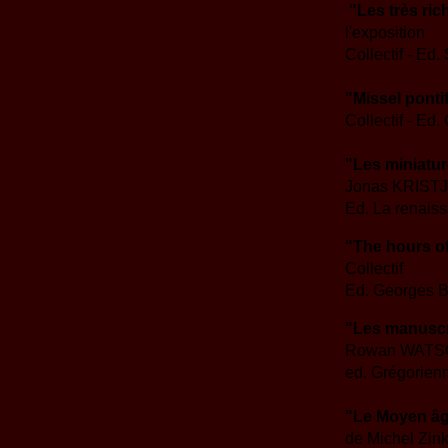
"Les très ric
l'exposition
Collectif - Ed
"Missel pont
Collectif - 
"Les miniature
Jonas KRIS
Ed. La renaiss
"The hours of
Collectif
Ed. Georges Br
"Les manuscri
Rowan WAT
ed. Grégorien
"Le Moyen âge
de Michel Zin