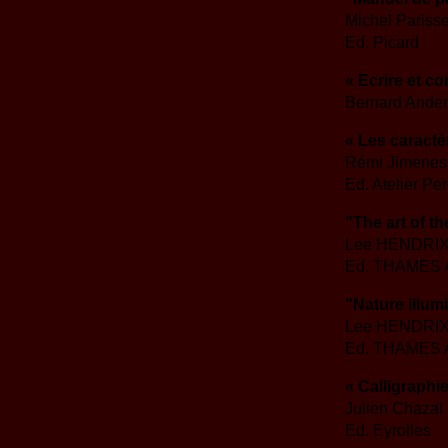
Michel Pariss
Ed. Picard
« Ecrire et c
Bernard Anden
« Les caractè
Rémi Jimenes
Ed. Atelier Pe
"The art of t
Lee HENDRIX
Ed. THAMES
"Nature illum
Lee HENDRIX
Ed. THAMES
« Calligraphi
Julien Chazal
Ed. Eyrolles