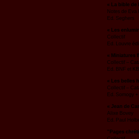
« La bible de
Notes de Eva I
Ed. Seghers
« Les enlumi
Collectif
Ed. Louvre édi
« Miniatures 
Collectif – Ca
Ed. BNF et K
« Les belles 
Collectif – Ca
Ed. Somogy + l
« Jean de Car
Alixe Bovey
Ed. Paul Holb
"Pages chrét
Collectif