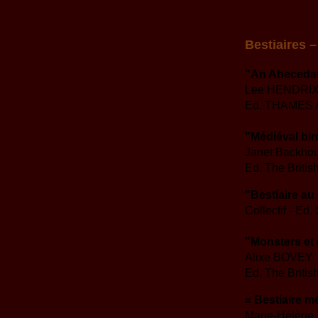
Bestiaires 
"An Abeceda
Lee HENDRIX
Ed. THAMES
"Médiéval bir
Janet Backho
Ed. The British
"Bestiaire au
Collectif - Ed
"Monsters et
Alixe BOVEY
Ed. The Britis
« Bestiaire m
Marie-Hélène 