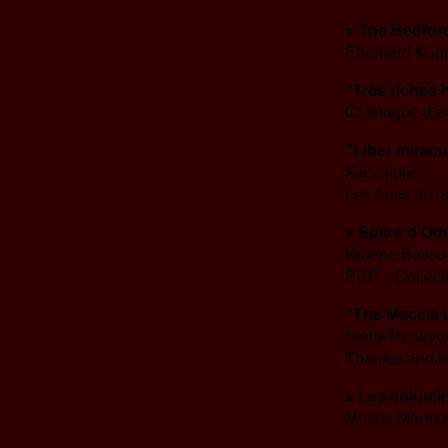
« The Bedfor
Eberhard König
"Très riches
Catalogue d'ex
"Liber mirac
Fac-similé
Les Amis de la
« Epître d'Ot
Hélène Basso
PUF – Collect
"The Macclesf
Stella Panayo
Thames and 
« Les enlumin
Musée Marmot