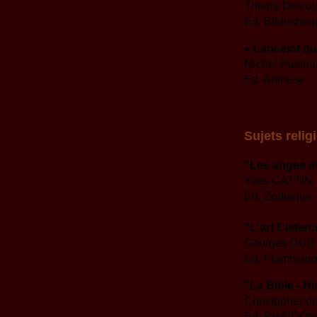
Thierry Delcou
Ed. Bibliothèq
« Lancelot du 
Michel Pastou
Ed. Anthèse
Sujets relig
"Les anges e
Yves CATTIN 
Ed. Zodiaque
"L'art Cisterc
Georges DUB
Ed. Flammari
"La Bible - Hi
Christopher d
Ed. PHAIDON