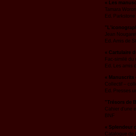
« Les manusc
Tamara Woro
Ed. Parkstone
"L'iconograp
Jean Nougaret
Ed. Amis de S
« Cartulaire 
Fac-similé du
Ed. Les amis 
« Manuscrits
Collectif – co
Ed. Presses un
"Trésors de B
Cahier d'une e
BNF
« Splendeur d
Catalogue de l