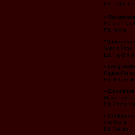
Ed. Taillandier
« Sacramenta
Présenté par 
Ed. Nomis
"Magic in mé
Sophie Page
Ed. The Britis
« Les grande
Régine Perno
Ed. de Crémill
« Enluminures
Marie-Thérès
Ed. France Loi
« L'enluminu
Otto Pächt
Ed. Macula