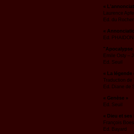
« L'annonciat
Laurence Apf
Ed. du Rocher
« Annonciati
Ed. PHAIDON
"Apocalypse 
Emile Osty – 
Ed. Seuil
« La légende
Traduction d
Ed. Diane de S
« Genèse »
Ed. Seuil
« Dieu et ses
François Boes
Ed. Bayard